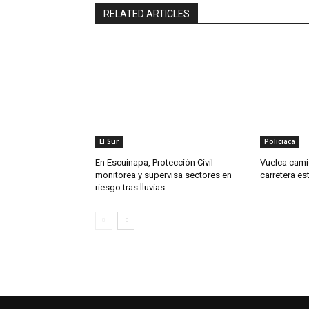
RELATED ARTICLES
El Sur
Policiaca
En Escuinapa, Protección Civil
Vuelca cami
monitorea y supervisa sectores en
carretera es
riesgo tras lluvias