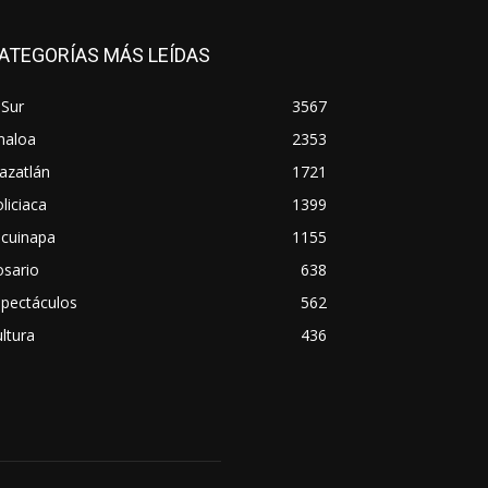
ATEGORÍAS MÁS LEÍDAS
 Sur
3567
naloa
2353
azatlán
1721
liciaca
1399
scuinapa
1155
osario
638
spectáculos
562
ltura
436