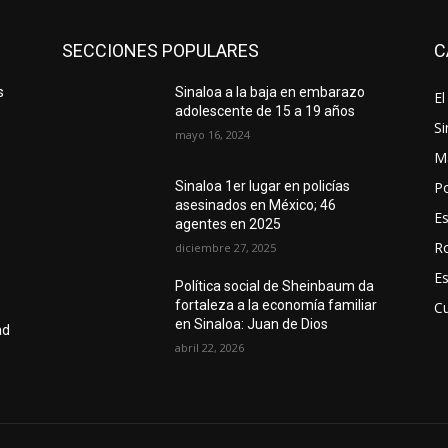
SECCIONES POPULARES
C
s
Sinaloa a la baja en embarazo
El
e
adolescente de 15 a 19 años
Si
mayo 16, 2024
M
Po
Sinaloa 1er lugar en policías
asesinados en México; 46
E
agentes en 2025
R
diciembre 27, 2025
E
Política social de Sheinbaum da
fortaleza a la economía familiar
Cu
en Sinaloa: Juan de Dios
ad
abril 22, 2026