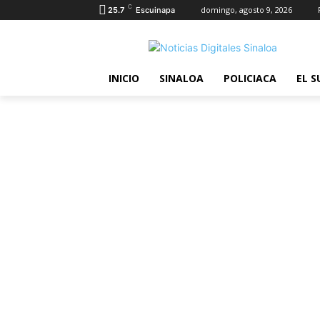
C
domingo, agosto 9, 2026
25.7
Escuinapa
INICIO
SINALOA
POLICIACA
EL S