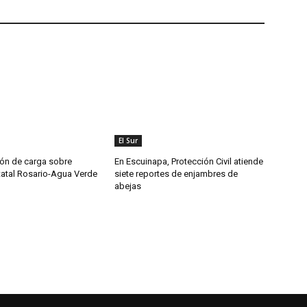
El Sur
ón de carga sobre
En Escuinapa, Protección Civil atiende
tatal Rosario-Agua Verde
siete reportes de enjambres de
abejas