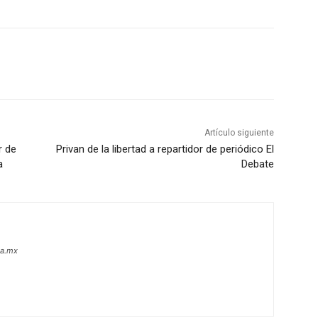
Artículo siguiente
r de
Privan de la libertad a repartidor de periódico El
a
Debate
oa.mx