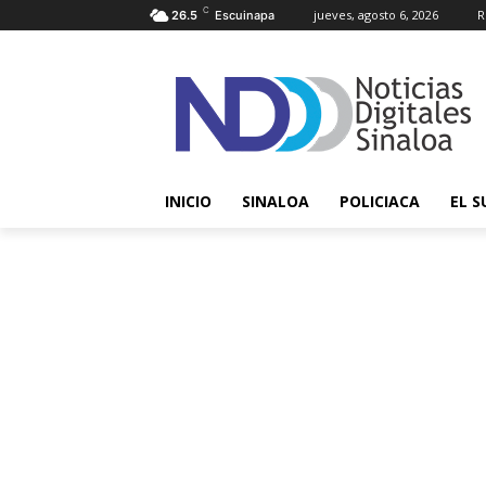
C
jueves, agosto 6, 2026
R
26.5
Escuinapa
INICIO
SINALOA
POLICIACA
EL S