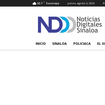
C
jueves, agosto 6, 2026
R
32.7
Escuinapa
INICIO
SINALOA
POLICIACA
EL S