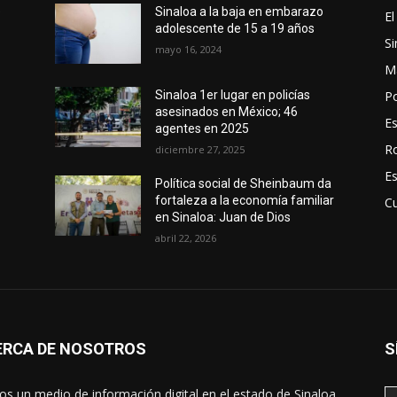
e
Sinaloa a la baja en embarazo
El
adolescente de 15 a 19 años
Si
mayo 16, 2024
M
Po
Sinaloa 1er lugar en policías
asesinados en México; 46
E
agentes en 2025
R
diciembre 27, 2025
E
Política social de Sheinbaum da
fortaleza a la economía familiar
Cu
en Sinaloa: Juan de Dios
abril 22, 2026
ERCA DE NOSOTROS
S
s un medio de información digital en el estado de Sinaloa,