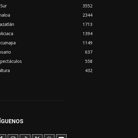
 Sur
3552
naloa
2344
azatlán
1713
liciaca
1394
scuinapa
1149
osario
637
spectáculos
558
ltura
432
ÍGUENOS