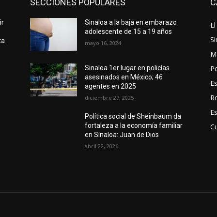
SECCIONES POPULARES
C
ir
Sinaloa a la baja en embarazo
El
adolescente de 15 a 19 años
Si
ta
mayo 16, 2024
M
Po
Sinaloa 1er lugar en policías
asesinados en México; 46
E
agentes en 2025
R
diciembre 27, 2025
E
Política social de Sheinbaum da
fortaleza a la economía familiar
Cu
en Sinaloa: Juan de Dios
abril 22, 2026