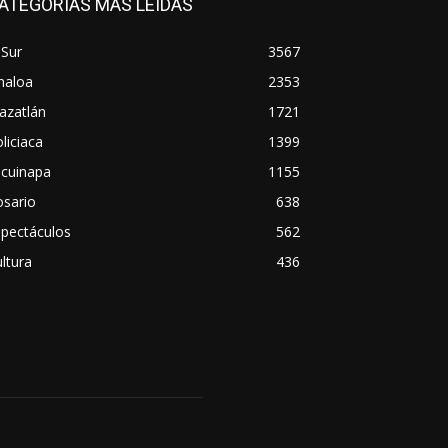
ATEGORÍAS MÁS LEÍDAS
 Sur
3567
naloa
2353
azatlán
1721
liciaca
1399
scuinapa
1155
osario
638
spectáculos
562
ltura
436