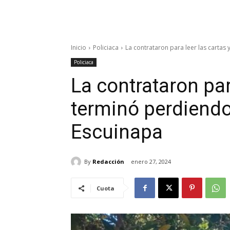
Inicio
Policiaca
La contrataron para leer las cartas 
Policiaca
La contrataron par
terminó perdiendo
Escuinapa
By
Redacción
enero 27, 2024
Cuota