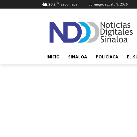
C
domingo, agosto 9, 2026
26.2
Escuinapa
INICIO
SINALOA
POLICIACA
EL S