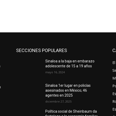
SECCIONES POPULARES
C
Sinaloa a la baja en embarazo
El
s
adolescente de 15 a 19 años
Si
mayo 16, 2024
M
Po
Sinaloa 1er lugar en policías
n
asesinados en México; 46
E
agentes en 2025
R
diciembre 27, 2025
E
Política social de Sheinbaum da