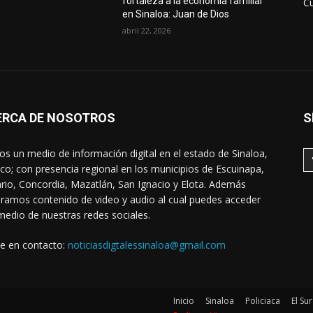
fortaleza a la economía familiar
Cu
en Sinaloa: Juan de Dios
abril 22, 2026
ERCA DE NOSOTROS
S
s un medio de información digital en el estado de Sinaloa,
co; con presencia regional en los municipios de Escuinapa,
rio, Concordia, Mazatlán, San Ignacio y Elota. Además
ramos contenido de video y audio al cual puedes acceder
medio de nuestras redes sociales.
e en contacto:
noticiasdigtalessinaloa@gmail.com
Inicio
Sinaloa
Policiaca
El Sur