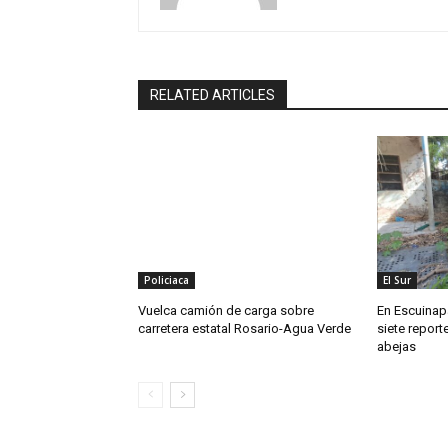
RELATED ARTICLES
Policiaca
El Sur
Vuelca camión de carga sobre
En Escuinapa
carretera estatal Rosario-Agua Verde
siete repor
abejas