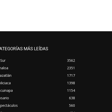
ATEGORÍAS MÁS LEÍDAS
 Sur
3562
naloa
2351
azatlán
1717
liciaca
1398
scuinapa
1154
osario
638
spectáculos
560