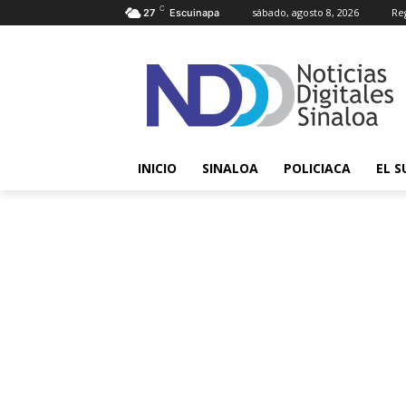
C
sábado, agosto 8, 2026
Reg
27
Escuinapa
INICIO
SINALOA
POLICIACA
EL S