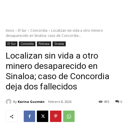
Inicio
El Sur
Concordia
Localizan sin vida a otro minero
desaparecido en Sinaloa; caso de Concordia...
El Sur
Concordia
Policiaca
Sinaloa
Localizan sin vida a otro
minero desaparecido en
Sinaloa; caso de Concordia
deja dos fallecidos
By
Karina Guzmán
febrero 8, 2026
495
0