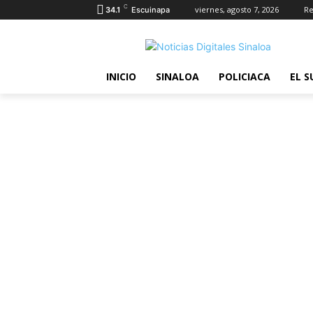
C
viernes, agosto 7, 2026
Re
34.1
Escuinapa
INICIO
SINALOA
POLICIACA
EL S