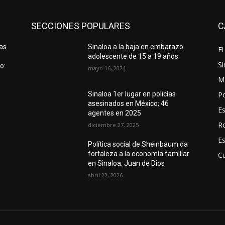
SECCIONES POPULARES
C
tas
Sinaloa a la baja en embarazo
El
adolescente de 15 a 19 años
Si
o:
mayo 16, 2024
M
Po
Sinaloa 1er lugar en policías
asesinados en México; 46
E
agentes en 2025
R
diciembre 27, 2025
E
Política social de Sheinbaum da
fortaleza a la economía familiar
Cu
en Sinaloa: Juan de Dios
abril 22, 2026