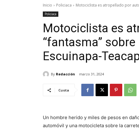
Inicio
Policiaca
Motociclista es atropellado por au
Policiaca
Motociclista es at
“fantasma” sobre l
Escuinapa-Teaca
By
Redacción
marzo 31, 2024
Cuota
Un hombre herido y miles de pesos en daños
automóvil y una motocicleta sobre la carret