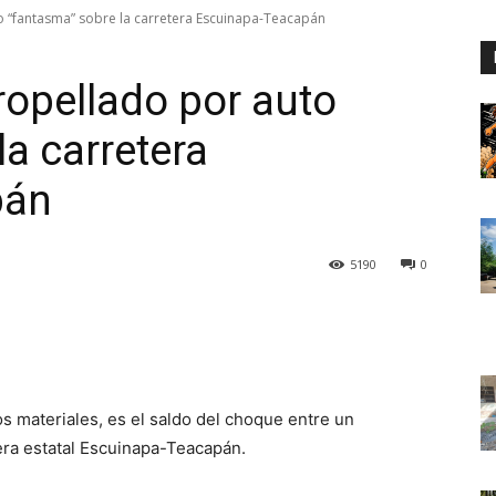
to “fantasma” sobre la carretera Escuinapa-Teacapán
ropellado por auto
a carretera
pán
5190
0
 materiales, es el saldo del choque entre un
era estatal Escuinapa-Teacapán.