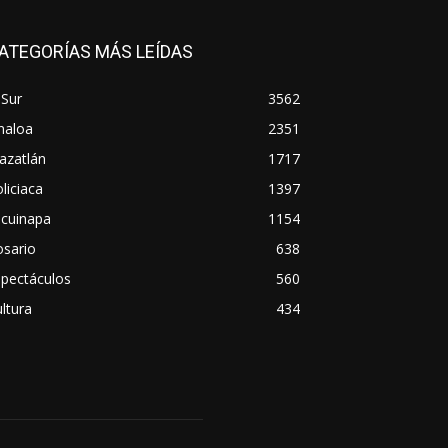
ATEGORÍAS MÁS LEÍDAS
 Sur
3562
naloa
2351
azatlán
1717
liciaca
1397
scuinapa
1154
osario
638
spectáculos
560
ltura
434