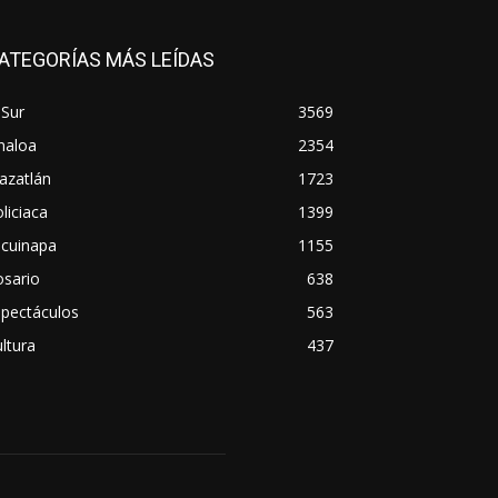
ATEGORÍAS MÁS LEÍDAS
 Sur
3569
naloa
2354
azatlán
1723
liciaca
1399
scuinapa
1155
osario
638
spectáculos
563
ltura
437