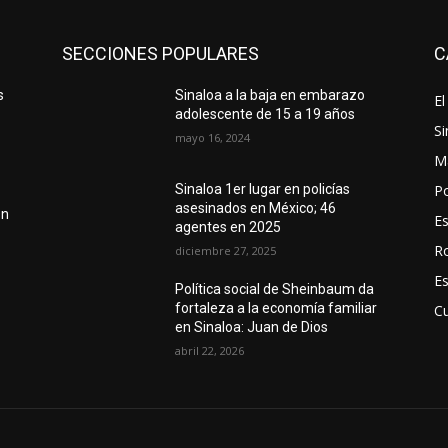
SECCIONES POPULARES
C
s
Sinaloa a la baja en embarazo
El
adolescente de 15 a 19 años
Si
mayo 16, 2024
M
Po
Sinaloa 1er lugar en policías
asesinados en México; 46
en
E
agentes en 2025
R
diciembre 27, 2025
E
Política social de Sheinbaum da
fortaleza a la economía familiar
Cu
en Sinaloa: Juan de Dios
abril 22, 2026