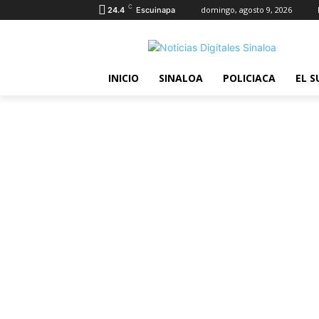
C
domingo, agosto 9, 2026
24.4
Escuinapa
INICIO
SINALOA
POLICIACA
EL S