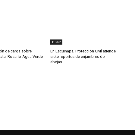
El Sur
ón de carga sobre
En Escuinapa, Protección Civil atiende
tatal Rosario-Agua Verde
siete reportes de enjambres de
abejas