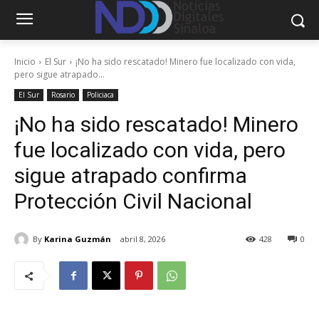
Inicio
El Sur
¡No ha sido rescatado! Minero fue localizado con vida,
pero sigue atrapado...
El Sur
Rosario
Policiaca
¡No ha sido rescatado! Minero
fue localizado con vida, pero
sigue atrapado confirma
Protección Civil Nacional
By
Karina Guzmán
abril 8, 2026
428
0