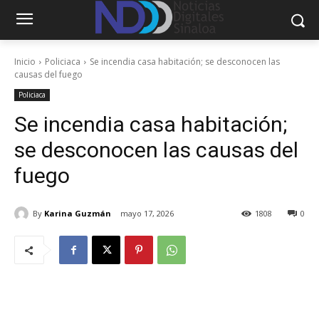
Inicio
Policiaca
Se incendia casa habitación; se desconocen las
causas del fuego
Policiaca
Se incendia casa habitación;
se desconocen las causas del
fuego
By
Karina Guzmán
mayo 17, 2026
1808
0