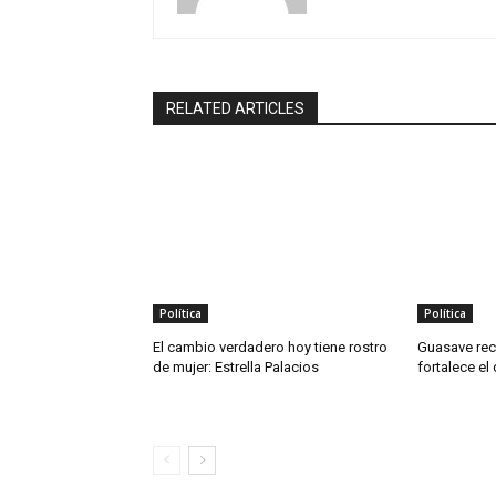
RELATED ARTICLES
Política
Política
El cambio verdadero hoy tiene rostro
Guasave rec
de mujer: Estrella Palacios
fortalece el