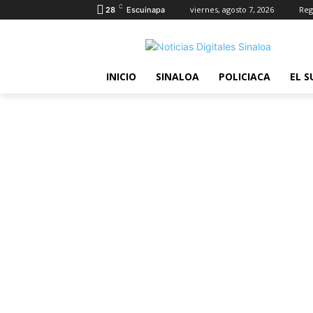
C
viernes, agosto 7, 2026
Reg
28
Escuinapa
INICIO
SINALOA
POLICIACA
EL S