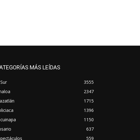
ATEGORÍAS MÁS LEÍDAS
 Sur
3555
naloa
2347
azatlán
1715
liciaca
1396
scuinapa
1150
osario
637
spectáculos
559