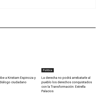
Política
ibe a Kristiam Espinoza y
La derecha no podrá arrebatarle al
 diálogo ciudadano
pueblo los derechos conquistados
con la Transformación: Estrella
Palacios