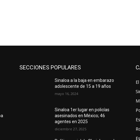
SECCIONES POPULARES
C
Sinaloa a la baja en embarazo
El
adolescente de 15 a 19 años
Si
mayo 16, 2024
M
Po
Sinaloa 1er lugar en policías
pa
asesinados en México; 46
E
agentes en 2025
R
diciembre 27, 2025
E