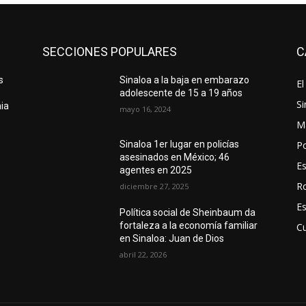
SECCIONES POPULARES
C
s
Sinaloa a la baja en embarazo
El
adolescente de 15 a 19 años
Si
nia
mayo 16, 2024
M
Po
Sinaloa 1er lugar en policías
asesinados en México; 46
E
agentes en 2025
R
diciembre 27, 2025
E
Política social de Sheinbaum da
fortaleza a la economía familiar
Cu
en Sinaloa: Juan de Dios
abril 22, 2026