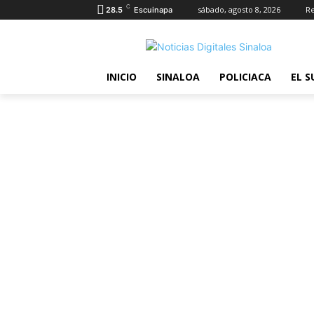
C
sábado, agosto 8, 2026
Re
28.5
Escuinapa
INICIO
SINALOA
POLICIACA
EL S