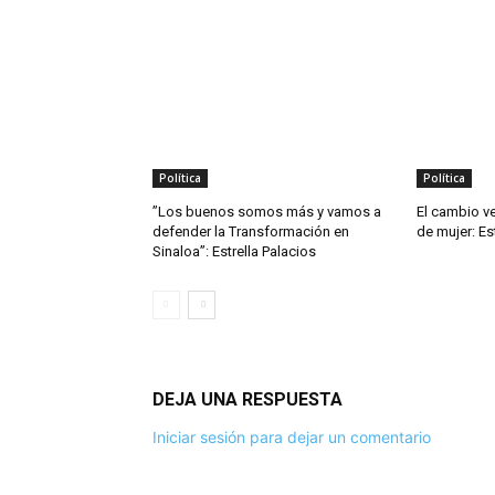
Política
Política
”Los buenos somos más y vamos a
El cambio ve
defender la Transformación en
de mujer: Es
Sinaloa”: Estrella Palacios
DEJA UNA RESPUESTA
Iniciar sesión para dejar un comentario