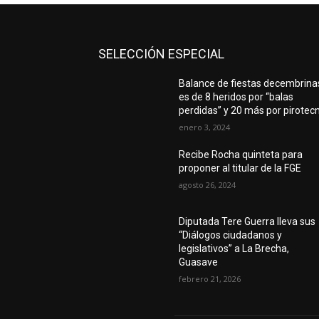
SELECCIÓN ESPECIAL
Balance de fiestas decembrina
es de 8 heridos por “balas
perdidas” y 20 más por pirotec
enero 3, 2024
Recibe Rocha quinteta para
proponer al titular de la FGE
agosto 26, 2024
Diputada Tere Guerra lleva sus
“Diálogos ciudadanos y
legislativos” a La Brecha,
Guasave
febrero 21, 2026