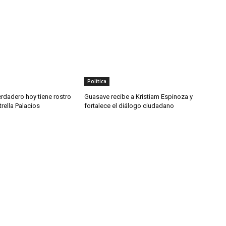
Política
rdadero hoy tiene rostro
Guasave recibe a Kristiam Espinoza y
trella Palacios
fortalece el diálogo ciudadano