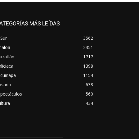
ATEGORÍAS MÁS LEÍDAS
 Sur
3562
naloa
2351
azatlán
1717
liciaca
1398
scuinapa
1154
osario
638
spectáculos
560
ltura
434