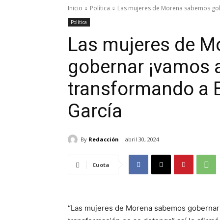
Inicio
Política
Las mujeres de Morena sabemos gobe
Política
Las mujeres de 
gobernar ¡vamos a
transformando a E
García
By
Redacción
abril 30, 2024
Cuota
“Las mujeres de Morena sabemos gobernar y