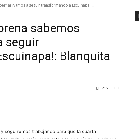
rnar ¡vamos a seguir transformando a Escuinapa!:...
Morena sabemos
 seguir
scuinapa!: Blanquita
1215
0
 seguiremos trabajando para que la cuarta