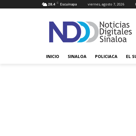
C
viernes, agosto 7, 2026
28.4
Escuinapa
INICIO
SINALOA
POLICIACA
EL S