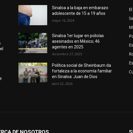
Sinaloa a la baja en embarazo
El
adolescente de 15 a 19 años
Si
mayo 16, 2024
M
Po
Sinaloa 1er lugar en policías
asesinados en México; 46
a
E
agentes en 2025
el
R
diciembre 27, 2025
E
Política social de Sheinbaum da
fortaleza a la economía familiar
Cu
en Sinaloa: Juan de Dios
e
abril 22, 2026
ERCA DE NOSOTROS
S