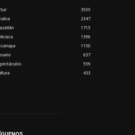
 Sur
3555
naloa
2347
azatlán
1715
liciaca
1396
scuinapa
1150
osario
637
spectáculos
559
ltura
433
ÍGUENOS