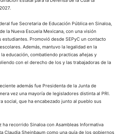
dinación Estatal para la Defensa de la Cuarta
2027.
ral fue Secretaria de Educación Pública en Sinaloa,
de la Nueva Escuela Mexicana, con una visión
 los estudiantes. Promovió desde SEPyC un contacto
scolares. Además, mantuvo la legalidad en la
 la educación, combatiendo practicas añejas y
iendo con el derecho de los y las trabajadoras de la
reciente además fue Presidenta de la Junta de
era vez una mayoría de legisladores distinta al PRI.
a social, que ha encabezado junto al pueblo sus
 ha recorrido Sinaloa con Asambleas Informativa
nta Claudia Sheinbaum como una guía de los gobiernos