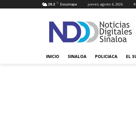
C
jueves, agosto 6, 2026
R
28.2
Escuinapa
INICIO
SINALOA
POLICIACA
EL S