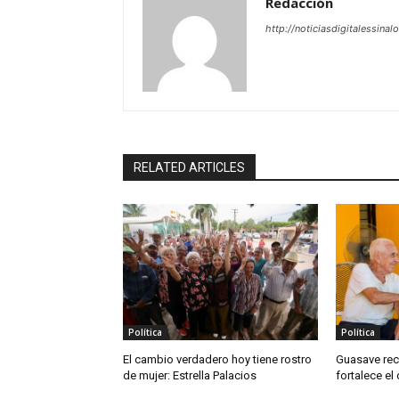
Redacción
http://noticiasdigitalessinal
RELATED ARTICLES
Política
Política
El cambio verdadero hoy tiene rostro
Guasave rec
de mujer: Estrella Palacios
fortalece el