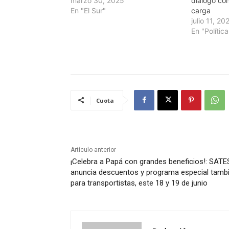
marzo 30, 2025
diálogo con
En "El Sur"
carga
julio 11, 20
En "Política
Cuota
Artículo anterior
¡Celebra a Papá con grandes beneficios!: SATE
anuncia descuentos y programa especial tamb
para transportistas, este 18 y 19 de junio