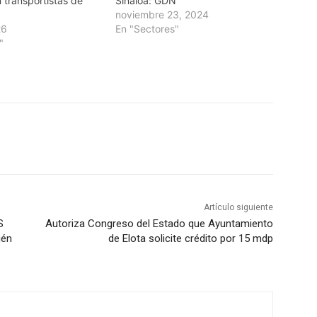
 transportistas de
Sinaloa: GDN
noviembre 23, 2024
26
En "Sectores"
"
Artículo siguiente
S
Autoriza Congreso del Estado que Ayuntamiento
ién
de Elota solicite crédito por 15 mdp