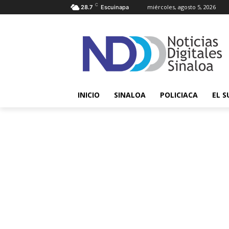
C
miércoles, agosto 5, 2026
28.7
Escuinapa
INICIO
SINALOA
POLICIACA
EL S