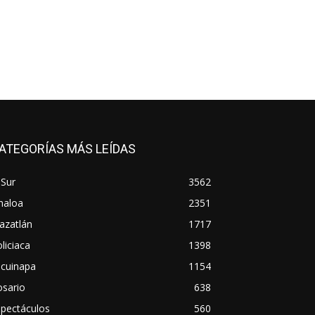
ATEGORÍAS MÁS LEÍDAS
 Sur
3562
naloa
2351
azatlán
1717
liciaca
1398
scuinapa
1154
osario
638
spectáculos
560