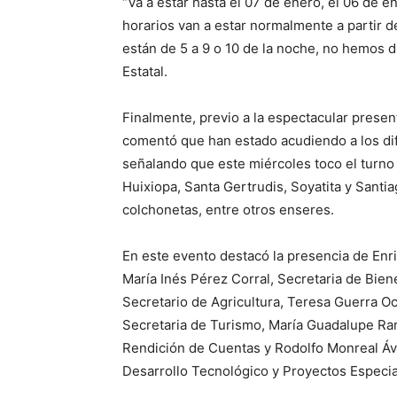
“Va a estar hasta el 07 de enero, el 06 de en
horarios van a estar normalmente a partir de 
están de 5 a 9 o 10 de la noche, no hemos di
Estatal.
Finalmente, previo a la espectacular prese
comentó que han estado acudiendo a los dif
señalando que este miércoles toco el turno
Huixiopa, Santa Gertrudis, Soyatita y Santi
colchonetas, entre otros enseres.
En este evento destacó la presencia de Enr
María Inés Pérez Corral, Secretaria de Bien
Secretario de Agricultura, Teresa Guerra Och
Secretaria de Turismo, María Guadalupe Ra
Rendición de Cuentas y Rodolfo Monreal Áv
Desarrollo Tecnológico y Proyectos Especia