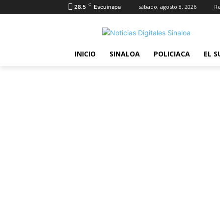
C
sábado, agosto 8, 2026
Re
28.5
Escuinapa
INICIO
SINALOA
POLICIACA
EL S