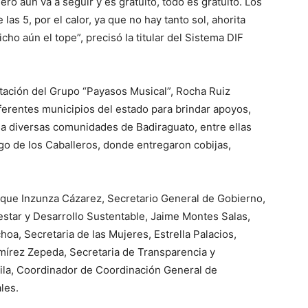
ero aún va a seguir y es gratuito, todo es gratuito. Los
las 5, por el calor, ya que no hay tanto sol, ahorita
cho aún el tope”, precisó la titular del Sistema DIF
ntación del Grupo “Payasos Musical”, Rocha Ruiz
erentes municipios del estado para brindar apoyos,
 a diversas comunidades de Badiraguato, entre ellas
ago de los Caballeros, donde entregaron cobijas,
ique Inzunza Cázarez, Secretario General de Gobierno,
estar y Desarrollo Sustentable, Jaime Montes Salas,
oa, Secretaria de las Mujeres, Estrella Palacios,
mírez Zepeda, Secretaria de Transparencia y
ila, Coordinador de Coordinación General de
les.