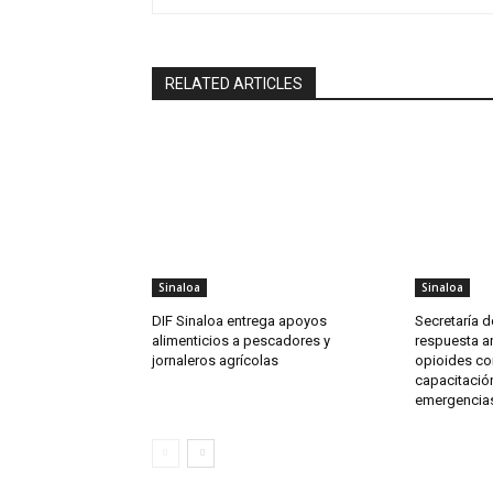
RELATED ARTICLES
Sinaloa
Sinaloa
DIF Sinaloa entrega apoyos
Secretaría d
alimenticios a pescadores y
respuesta an
jornaleros agrícolas
opioides co
capacitación
emergencia