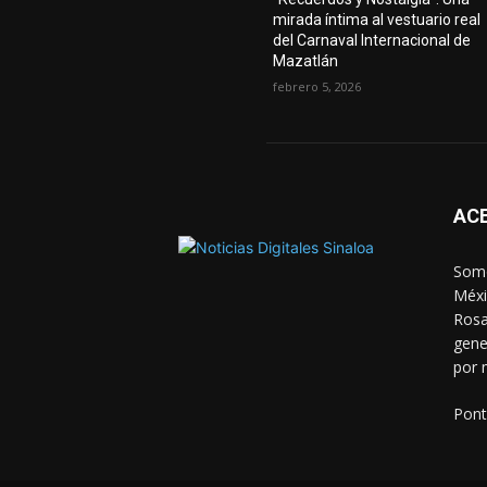
mirada íntima al vestuario real
del Carnaval Internacional de
Mazatlán
febrero 5, 2026
AC
Somo
Méxi
Rosa
gene
por 
Pont