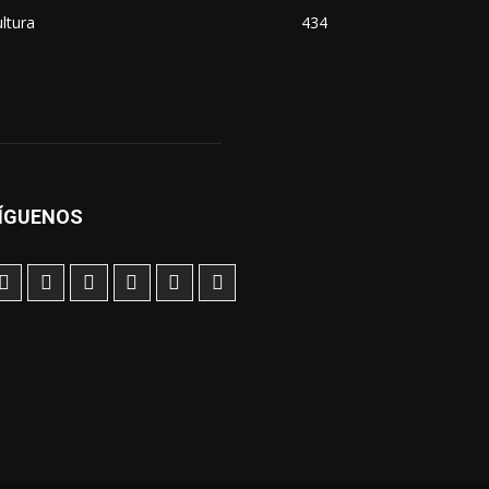
ltura
434
ÍGUENOS