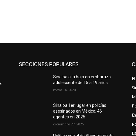
SECCIONES POPULARES
C
Sinaloa a la baja en embarazo
El
y;
adolescente de 15 a 19 años
Si
mayo 16, 2024
M
Po
Sinaloa 1er lugar en policías
asesinados en México; 46
E
agentes en 2025
R
diciembre 27, 2025
E
Política social de Sheinbaum da