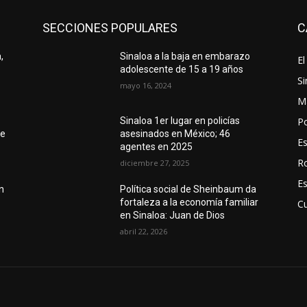
SECCIONES POPULARES
C
,
Sinaloa a la baja en embarazo
El
adolescente de 15 a 19 años
Si
mayo 16, 2024
M
Po
Sinaloa 1er lugar en policías
se
asesinados en México; 46
E
agentes en 2025
R
diciembre 27, 2025
E
n
Política social de Sheinbaum da
fortaleza a la economía familiar
Cu
en Sinaloa: Juan de Dios
abril 22, 2026