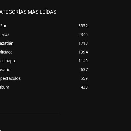
ATEGORÍAS MÁS LEÍDAS
 Sur
3552
naloa
2346
azatlán
1713
liciaca
1394
scuinapa
1149
osario
637
spectáculos
559
ltura
433