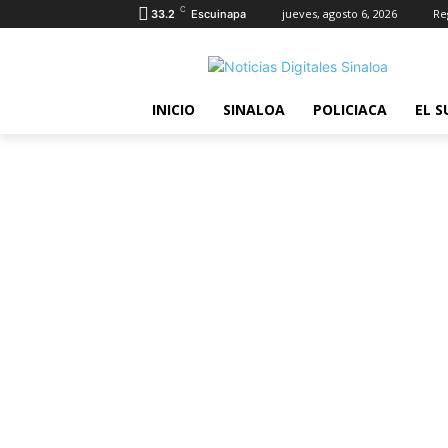
C
jueves, agosto 6, 2026
Re
33.2
Escuinapa
INICIO
SINALOA
POLICIACA
EL S