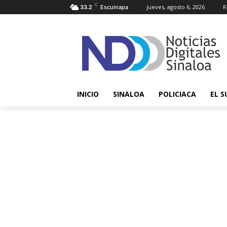
C
jueves, agosto 6, 2026
R
33.2
Escuinapa
INICIO
SINALOA
POLICIACA
EL S