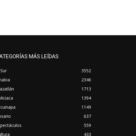
ATEGORÍAS MÁS LEÍDAS
 Sur
3552
naloa
2346
azatlán
1713
liciaca
1394
scuinapa
1149
osario
637
spectáculos
559
ltura
433