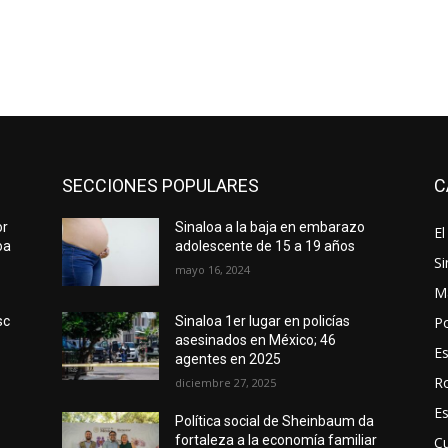
SECCIONES POPULARES
C
or
Sinaloa a la baja en embarazo
El
oa
adolescente de 15 a 19 años
Si
mayo 16, 2024
M
Po
sc
Sinaloa 1er lugar en policías
asesinados en México; 46
E
agentes en 2025
R
diciembre 27, 2025
E
Política social de Sheinbaum da
fortaleza a la economía familiar
Cu