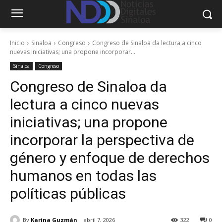
Inicio
Sinaloa
Congreso
Congreso de Sinaloa da lectura a cinco
nuevas iniciativas; una propone incorporar...
Sinaloa
Congreso
Congreso de Sinaloa da
lectura a cinco nuevas
iniciativas; una propone
incorporar la perspectiva de
género y enfoque de derechos
humanos en todas las
políticas públicas
By
Karina Guzmán
abril 7, 2026
322
0