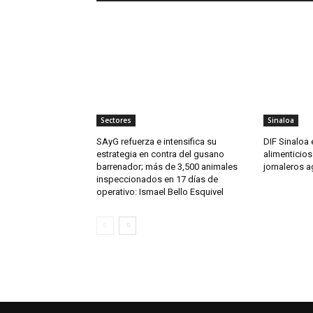
Sectores
Sinaloa
SAyG refuerza e intensifica su
DIF Sinaloa
estrategia en contra del gusano
alimenticio
barrenador; más de 3,500 animales
jornaleros a
inspeccionados en 17 días de
operativo: Ismael Bello Esquivel