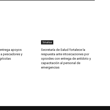
Sinaloa
 entrega apoyos
Secretaría de Salud fortalece la
s a pescadores y
respuesta ante intoxicaciones por
grícolas
opioides con entrega de antídoto y
capacitación al personal de
emergencias