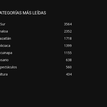
ATEGORÍAS MÁS LEÍDAS
 Sur
3564
naloa
2352
azatlán
1718
liciaca
1399
scuinapa
1155
osario
638
spectáculos
560
ltura
434