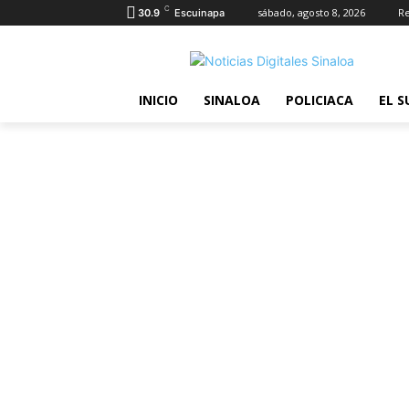
C
sábado, agosto 8, 2026
Re
30.9
Escuinapa
INICIO
SINALOA
POLICIACA
EL S