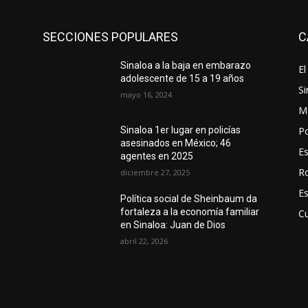
SECCIONES POPULARES
C
Sinaloa a la baja en embarazo
El
adolescente de 15 a 19 años
Si
mayo 16, 2024
M
Po
Sinaloa 1er lugar en policías
asesinados en México; 46
E
agentes en 2025
R
diciembre 27, 2025
E
Política social de Sheinbaum da
fortaleza a la economía familiar
Cu
en Sinaloa: Juan de Dios
abril 22, 2026