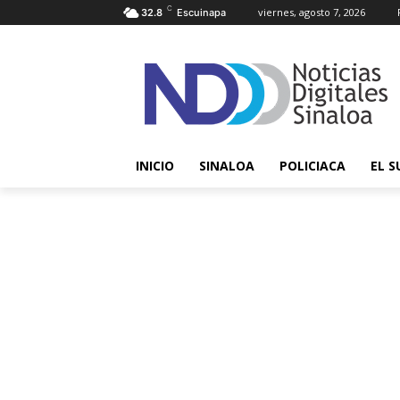
C
viernes, agosto 7, 2026
32.8
Escuinapa
INICIO
SINALOA
POLICIACA
EL S