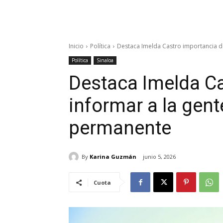
Inicio
Política
Destaca Imelda Castro importancia d
Política
Sinaloa
Destaca Imelda Ca
informar a la gen
permanente
By
Karina Guzmán
junio 5, 2026
Cuota