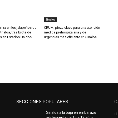
Sinaloa
liza chiles jalapeños de
CRUM, pieza clave para una atención
inaloa, tras brote de
médica prehospitalaria y de
s en Estados Unidos
urgencias más eficiente en Sinaloa
SECCIONES POPULARES
C
Sinaloa a la baja en embarazo
El
adolescente de 15 a 19 años