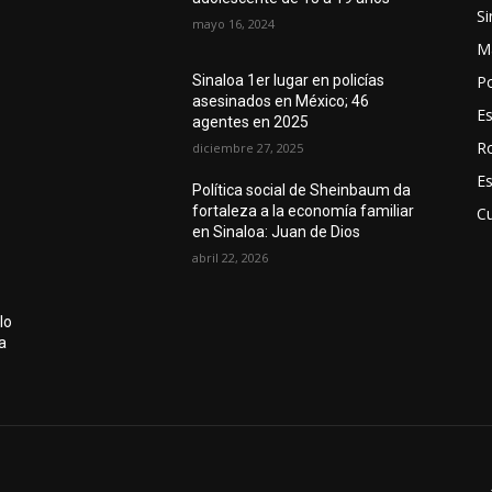
Si
mayo 16, 2024
M
Po
Sinaloa 1er lugar en policías
asesinados en México; 46
E
agentes en 2025
R
diciembre 27, 2025
E
Política social de Sheinbaum da
fortaleza a la economía familiar
Cu
en Sinaloa: Juan de Dios
abril 22, 2026
lo
a