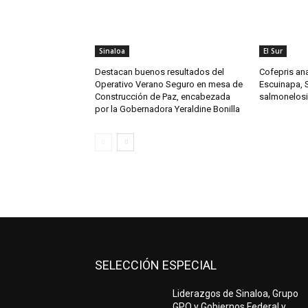
Sinaloa
El Sur
Destacan buenos resultados del
Cofepris ana
Operativo Verano Seguro en mesa de
Escuinapa, S
Construcción de Paz, encabezada
salmonelosi
por la Gobernadora Yeraldine Bonilla
SELECCIÓN ESPECIAL
Liderazgos de Sinaloa, Grupo
GPO y Gobiernos Federal y