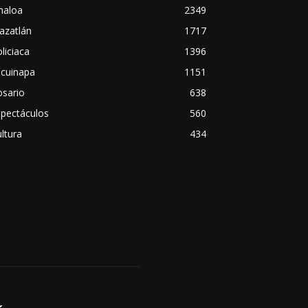
naloa
2349
azatlán
1717
liciaca
1396
scuinapa
1151
osario
638
spectáculos
560
ltura
434