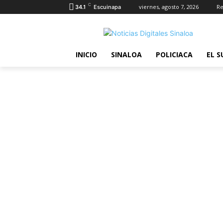
C
viernes, agosto 7, 2026
Re
34.1
Escuinapa
INICIO
SINALOA
POLICIACA
EL S