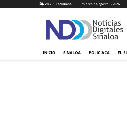
C
miércoles, agosto 5, 2026
28.7
Escuinapa
INICIO
SINALOA
POLICIACA
EL S