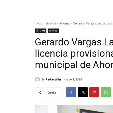
Inicio
Sinaloa
Ahome
Gerardo Vargas Landeros so
Sinaloa
Ahome
Gerardo Vargas La
licencia provisio
municipal de Ah
By
Redacción
mayo 1, 2025
Cuota