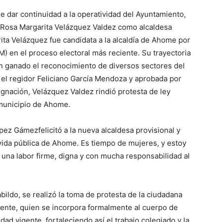
de dar continuidad a la operatividad del Ayuntamiento,
 Rosa Margarita Velázquez Valdez como alcaldesa
ita Velázquez fue candidata a la alcaldía de Ahome por
) en el proceso electoral más reciente. Su trayectoria
n ganado el reconocimiento de diversos sectores del
 el regidor Feliciano García Mendoza y aprobada por
ignación, Velázquez Valdez rindió protesta de ley
 municipio de Ahome.
ópez Gámezfelicitó a la nueva alcaldesa provisional y
 vida pública de Ahome. Es tiempo de mujeres, y estoy
 una labor firme, digna y con mucha responsabilidad al
ildo, se realizó la toma de protesta de la ciudadana
ente, quien se incorpora formalmente al cuerpo de
ad vigente, fortaleciendo así el trabajo colegiado y la