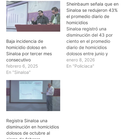
Sheinbaum señala que en
Sinaloa se redujeron 43%
el promedio diario de
homicidios
Sinaloa registró una
disminución del 43 por
ciento en el promedio
Baja incidencia de
diario de homicidios
homicidio doloso en
dolosos entre junio y
Sinaloa por tercer mes
diciembre de 2025, de
enero 8, 2026
consecutivo
acuerdo con el reporte
En "Policiaca"
febrero 6, 2025
nacional de incidencia
En "Sinaloa"
delictiva presentado
durante la conferencia La
mañanera del pueblo. La
titular del Secretariado
Ejecutivo del Sistema
Nacional de Seguridad
Pública, Marcela…
Registra Sinaloa una
disminución en homicidios
dolosos de octubre al