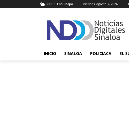
C
viernes, agosto 7, 2026
30.3
Escuinapa
INICIO
SINALOA
POLICIACA
EL S