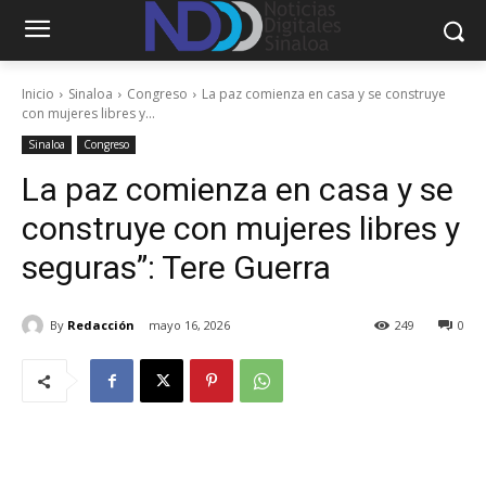
Inicio
Sinaloa
Congreso
La paz comienza en casa y se construye
con mujeres libres y...
Sinaloa
Congreso
La paz comienza en casa y se
construye con mujeres libres y
seguras”: Tere Guerra
By
Redacción
mayo 16, 2026
249
0