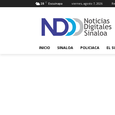
C
viernes, agosto 7, 2026
Re
28
Escuinapa
INICIO
SINALOA
POLICIACA
EL S