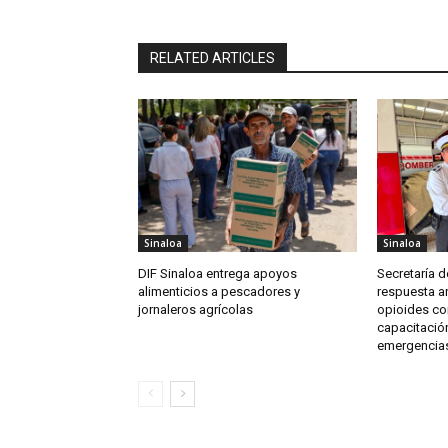
RELATED ARTICLES
Sinaloa
Sinaloa
DIF Sinaloa entrega apoyos
Secretaría d
alimenticios a pescadores y
respuesta an
jornaleros agrícolas
opioides co
capacitación
emergencia