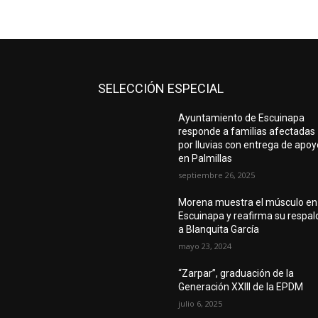
SELECCIÓN ESPECIAL
Ayuntamiento de Escuinapa
responde a familias afectadas
por lluvias con entrega de apo
en Palmillas
septiembre 26, 2025
Morena muestra el músculo en
Escuinapa y reafirma su respal
a Blanquita García
mayo 23, 2024
“Zarpar”, graduación de la
Generación XXIII de la EPDM
julio 6, 2025