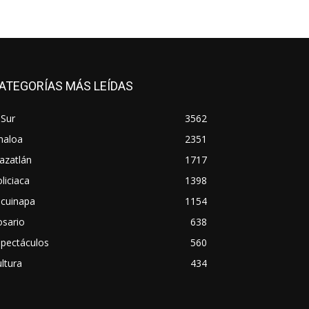
ATEGORÍAS MÁS LEÍDAS
 Sur
3562
naloa
2351
azatlán
1717
liciaca
1398
scuinapa
1154
osario
638
spectáculos
560
ltura
434