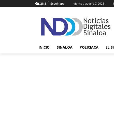
C
viernes, agosto 7, 2026
28.5
Escuinapa
INICIO
SINALOA
POLICIACA
EL S