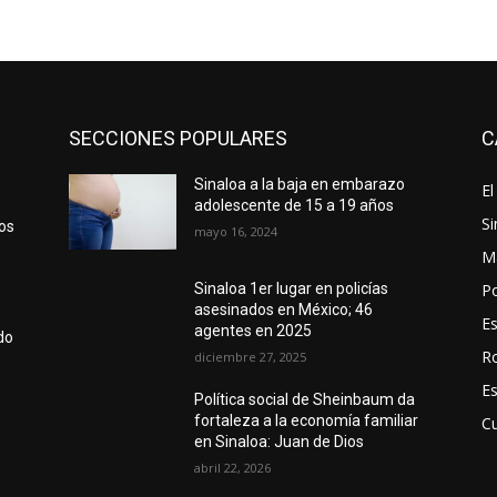
SECCIONES POPULARES
C
Sinaloa a la baja en embarazo
El
adolescente de 15 a 19 años
Si
yos
mayo 16, 2024
M
Po
Sinaloa 1er lugar en policías
asesinados en México; 46
E
agentes en 2025
do
R
diciembre 27, 2025
E
Política social de Sheinbaum da
fortaleza a la economía familiar
Cu
en Sinaloa: Juan de Dios
abril 22, 2026