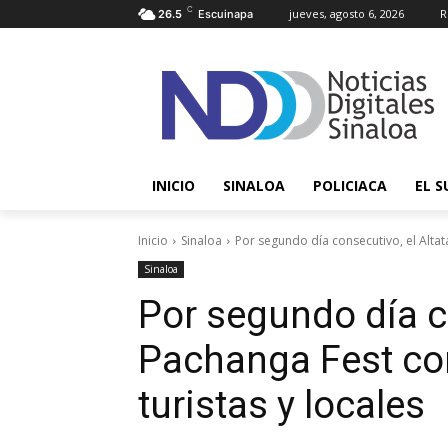
C
jueves, agosto 6, 2026
R
26.5
Escuinapa
INICIO
SINALOA
POLICIACA
EL S
Inicio
Sinaloa
Por segundo día consecutivo, el Altat
Sinaloa
Por segundo día co
Pachanga Fest co
turistas y locales