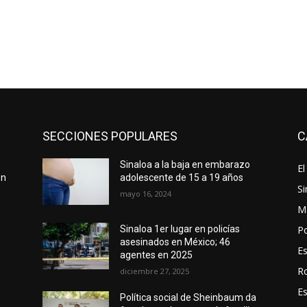
SECCIONES POPULARES
C
Sinaloa a la baja en embarazo
El
ón
adolescente de 15 a 19 años
Si
mayo 16, 2024
M
Po
Sinaloa 1er lugar en policías
asesinados en México; 46
E
agentes en 2025
R
diciembre 27, 2025
E
Política social de Sheinbaum da