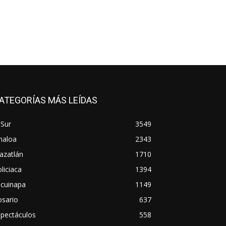
ATEGORÍAS MÁS LEÍDAS
 Sur
3549
naloa
2343
azatlán
1710
liciaca
1394
scuinapa
1149
osario
637
spectáculos
558