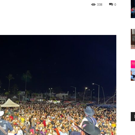
338
0