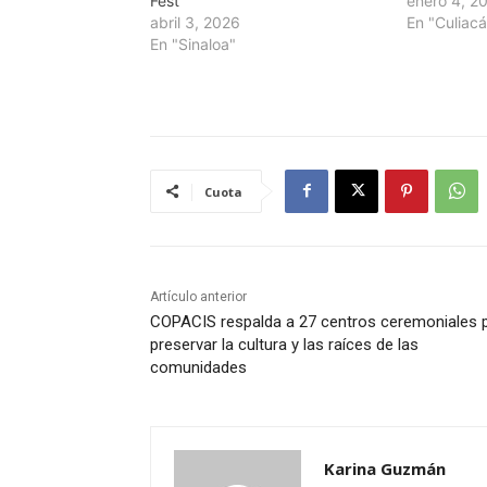
Fest
enero 4, 2
abril 3, 2026
En "Culiac
En "Sinaloa"
Cuota
Artículo anterior
COPACIS respalda a 27 centros ceremoniales 
preservar la cultura y las raíces de las
comunidades
Karina Guzmán