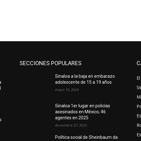
SECCIONES POPULARES
C
Sinaloa a la baja en embarazo
El
a
adolescente de 15 a 19 años
Si
l
mayo 16, 2024
M
Po
Sinaloa 1er lugar en policías
asesinados en México; 46
E
agentes en 2025
s
R
diciembre 27, 2025
E
Política social de Sheinbaum da