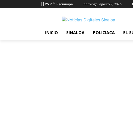
C
domingo, agosto 9, 2026
25.7
Escuinapa
INICIO
SINALOA
POLICIACA
EL S