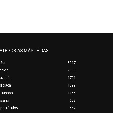
ATEGORÍAS MÁS LEÍDAS
 Sur
3567
naloa
2353
azatlán
1721
liciaca
1399
scuinapa
1155
osario
638
spectáculos
562