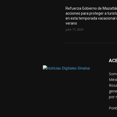
Refuerza Gobierno de Mazatlá
acciones para proteger a turist
en esta temporada vacacional 
verano
julio 17, 2025
AC
Somo
Méxi
Rosa
gene
por 
Pont