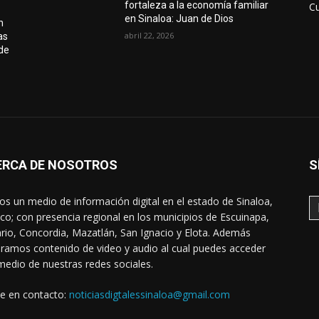
fortaleza a la economía familiar
Cu
en Sinaloa: Juan de Dios
n
abril 22, 2026
as
de
ERCA DE NOSOTROS
S
s un medio de información digital en el estado de Sinaloa,
co; con presencia regional en los municipios de Escuinapa,
rio, Concordia, Mazatlán, San Ignacio y Elota. Además
ramos contenido de video y audio al cual puedes acceder
medio de nuestras redes sociales.
e en contacto:
noticiasdigtalessinaloa@gmail.com