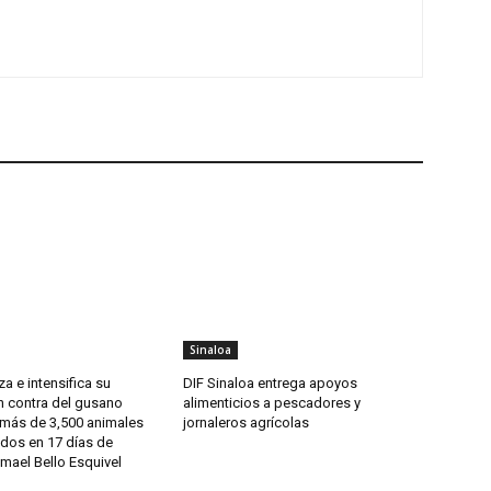
Sinaloa
a e intensifica su
DIF Sinaloa entrega apoyos
n contra del gusano
alimenticios a pescadores y
 más de 3,500 animales
jornaleros agrícolas
dos en 17 días de
smael Bello Esquivel