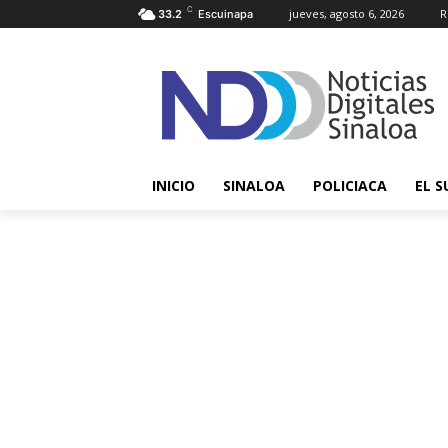
C
jueves, agosto 6, 2026
R
33.2
Escuinapa
INICIO
SINALOA
POLICIACA
EL S