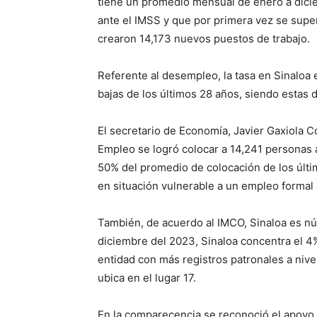
tiene un promedio mensual de enero a dici
ante el IMSS y que por primera vez se supe
crearon 14,173 nuevos puestos de trabajo.
Referente al desempleo, la tasa en Sinaloa 
bajas de los últimos 28 años, siendo estas 
El secretario de Economía, Javier Gaxiola C
Empleo se logró colocar a 14,241 personas
50% del promedio de colocación de los últi
en situación vulnerable a un empleo formal
También, de acuerdo al IMCO, Sinaloa es nú
diciembre del 2023, Sinaloa concentra el 4%
entidad con más registros patronales a nive
ubica en el lugar 17.
En la comparecencia se reconoció el apoyo 