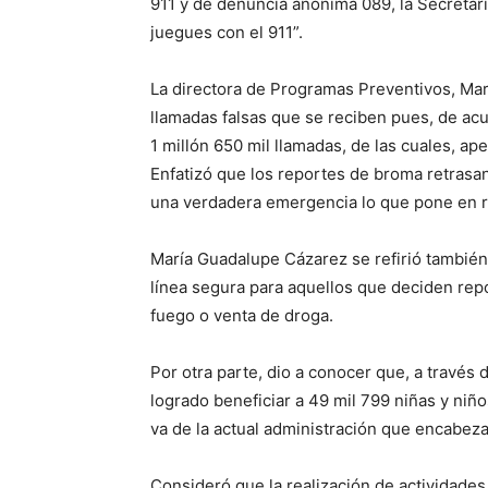
911 y de denuncia anónima 089, la Secretarí
juegues con el 911”.
La directora de Programas Preventivos, Mar
llamadas falsas que se reciben pues, de acue
1 millón 650 mil llamadas, de las cuales, a
Enfatizó que los reportes de broma retrasan
una verdadera emergencia lo que pone en rie
María Guadalupe Cázarez se refirió también
línea segura para aquellos que deciden rep
fuego o venta de droga.
Por otra parte, dio a conocer que, a través
logrado beneficiar a 49 mil 799 niñas y niñ
va de la actual administración que encabe
Consideró que la realización de actividade