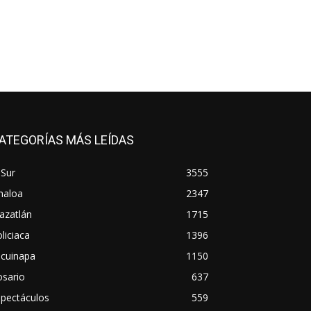
ATEGORÍAS MÁS LEÍDAS
 Sur
3555
naloa
2347
azatlán
1715
liciaca
1396
scuinapa
1150
osario
637
spectáculos
559