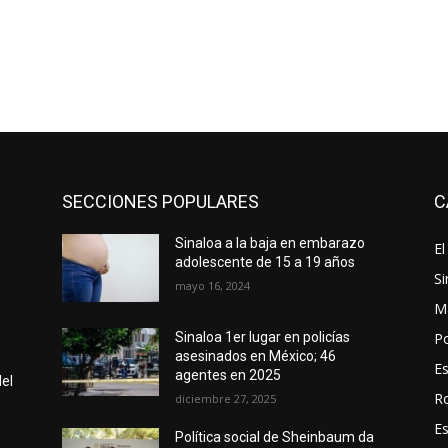
SECCIONES POPULARES
C
Sinaloa a la baja en embarazo
El
adolescente de 15 a 19 años
Si
mayo 16, 2024
M
Po
Sinaloa 1er lugar en policías
asesinados en México; 46
E
agentes en 2025
el
R
diciembre 27, 2025
E
Política social de Sheinbaum da