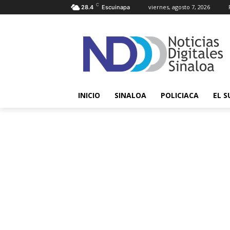
C
viernes, agosto 7, 2026
28.4
Escuinapa
INICIO
SINALOA
POLICIACA
EL S