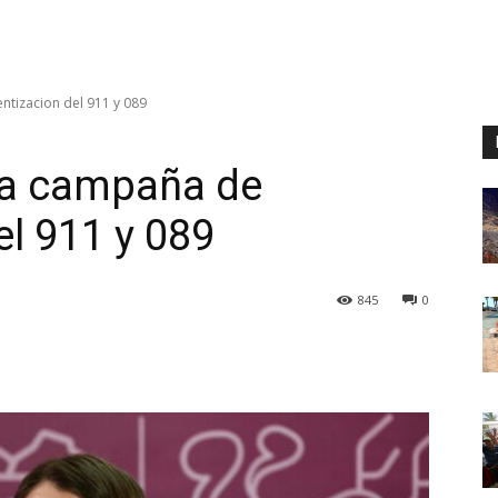
ntizacion del 911 y 089
za campaña de
el 911 y 089
845
0