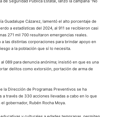
a de Seguridad Pública Estatal, lanzó la campaña “No
ía Guadalupe Cázarez, lamentó el alto porcentaje de
rdo a estadísticas del 2024, al 911 se recibieron casi
penas 271 mil 700 resultaron emergencias reales.
 a las distintas corporaciones para brindar apoyo en
sgo a la población que sí lo necesita.
 al 089 para denuncia anónima; insistió en que es una
ortar delitos como extorsión, portación de arma de
 de la Dirección de Programas Preventivos se ha
os a través de 330 acciones llevadas a cabo en lo que
za el gobernador, Rubén Rocha Moya.
s educativas y culturales a edades tempranas, permiten