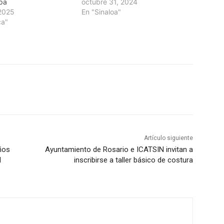
pa
octubre 31, 2024
2025
En "Sinaloa"
ca"
Artículo siguiente
ños
Ayuntamiento de Rosario e ICATSIN invitan a
l
inscribirse a taller básico de costura