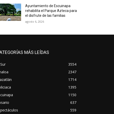
Ayuntamiento de Escuinapa
rehabilita el Parque Azteca para
el disfrute de las familias
agosto 6, 2026
ATEGORÍAS MÁS LEÍDAS
 Sur
3554
naloa
2347
azatlán
1714
liciaca
1395
scuinapa
1150
osario
637
spectáculos
559