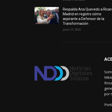
Respalda Ana Quevedo a Ricar
Madrid en registro cómo
aspirante a Defensor de la
Transformación
junio 27, 2026
AC
Somo
Méxi
Rosa
gene
por 
Pont