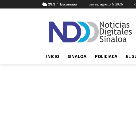
C
jueves, agosto 6, 2026
R
29.3
Escuinapa
INICIO
SINALOA
POLICIACA
EL S