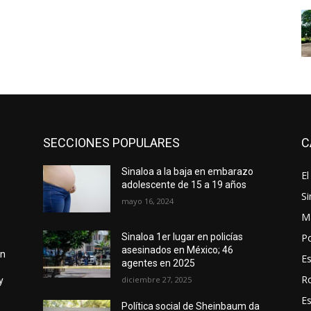
SECCIONES POPULARES
C
Sinaloa a la baja en embarazo
El
adolescente de 15 a 19 años
Si
mayo 16, 2024
M
Po
Sinaloa 1er lugar en policías
asesinados en México; 46
on
E
agentes en 2025
R
diciembre 27, 2025
y
E
Política social de Sheinbaum da