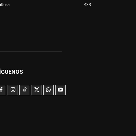
ltura
433
ÍGUENOS