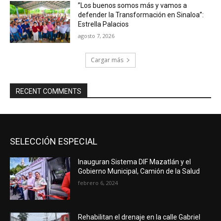
”Los buenos somos más y vamos a
defender la Transformación en Sinaloa”:
Estrella Palacios
agosto 7, 2026
Cargar más
RECENT COMMENTS
SELECCIÓN ESPECIAL
Inauguran Sistema DIF Mazatlán y el
Gobierno Municipal, Camión de la Salud
febrero 6, 2024
Rehabilitan el drenaje en la calle Gabriel