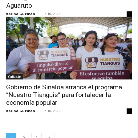
Aguaruto
Karina Guzmán
-
julio 10, 2026
0
Culiacán
Gobierno de Sinaloa arranca el programa
“Nuestro Tianguis” para fortalecer la
economía popular
Karina Guzmán
-
julio 10, 2026
0
1
2
3