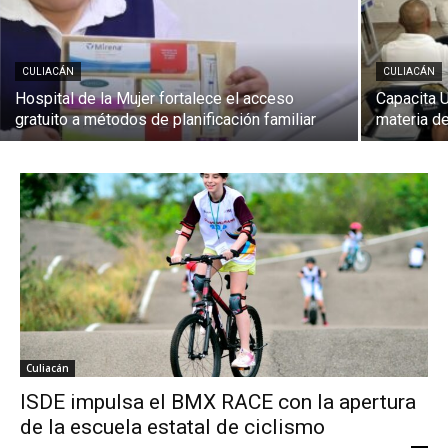
CULIACÁN
CULIACÁN
Hospital de la Mujer fortalece el acceso
Capacita U
gratuito a métodos de planificación familiar
materia 
Culiacán
ISDE impulsa el BMX RACE con la apertura
de la escuela estatal de ciclismo