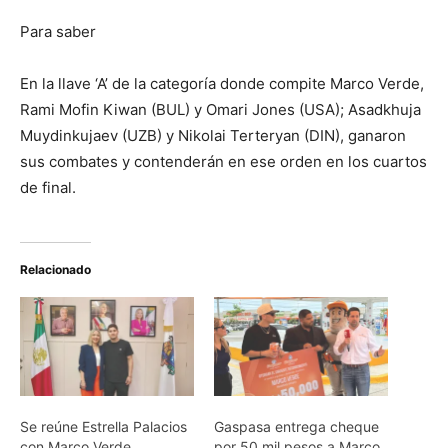
Para saber
En la llave ‘A’ de la categoría donde compite Marco Verde,
Rami Mofin Kiwan (BUL) y Omari Jones (USA); Asadkhuja
Muydinkujaev (UZB) y Nikolai Terteryan (DIN), ganaron
sus combates y contenderán en ese orden en los cuartos
de final.
Relacionado
Se reúne Estrella Palacios
Gaspasa entrega cheque
con Marco Verde,
por 50 mil pesos a Marco