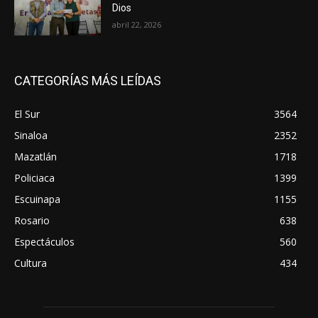
Dios
abril 22, 2026
CATEGORÍAS MÁS LEÍDAS
El Sur
3564
Sinaloa
2352
Mazatlán
1718
Policiaca
1399
Escuinapa
1155
Rosario
638
Espectáculos
560
Cultura
434