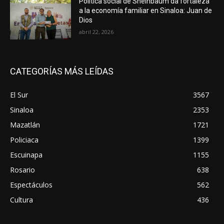
Política social de Sheinbaum da fortaleza
a la economía familiar en Sinaloa: Juan de
Dios
abril 22, 2026
CATEGORÍAS MÁS LEÍDAS
El Sur
3567
Sinaloa
2353
Mazatlán
1721
Policiaca
1399
Escuinapa
1155
Rosario
638
Espectáculos
562
Cultura
436