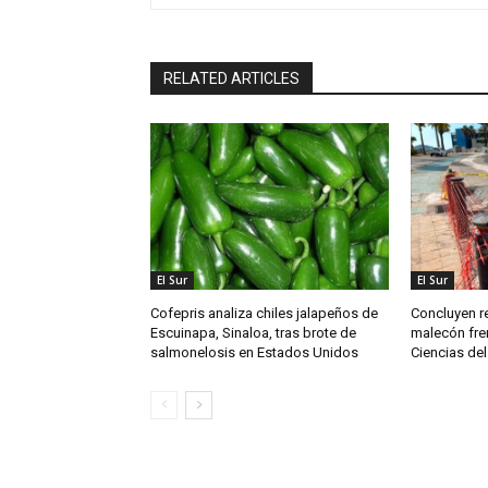
RELATED ARTICLES
El Sur
El Sur
Cofepris analiza chiles jalapeños de
Concluyen re
Escuinapa, Sinaloa, tras brote de
malecón fren
salmonelosis en Estados Unidos
Ciencias del