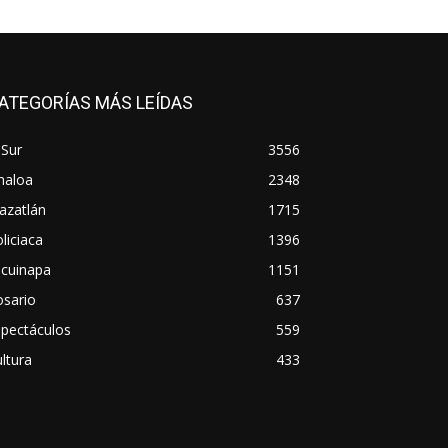
ATEGORÍAS MÁS LEÍDAS
 Sur
3556
naloa
2348
azatlán
1715
liciaca
1396
scuinapa
1151
osario
637
spectáculos
559
ltura
433