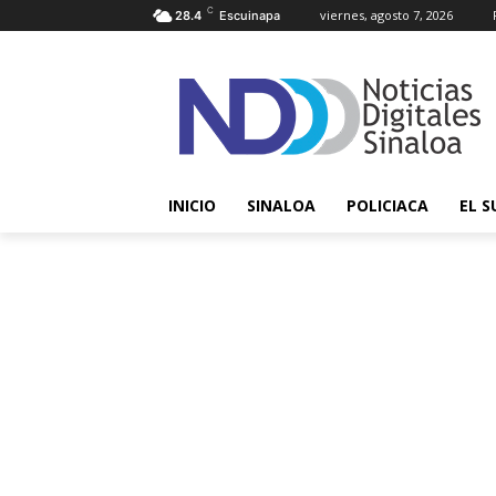
C
viernes, agosto 7, 2026
28.4
Escuinapa
INICIO
SINALOA
POLICIACA
EL S