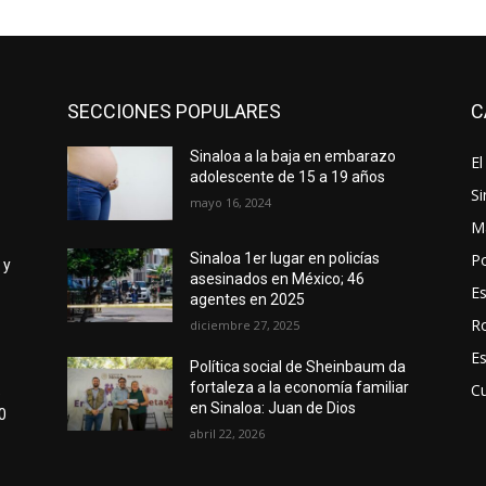
SECCIONES POPULARES
C
Sinaloa a la baja en embarazo
El
adolescente de 15 a 19 años
Si
mayo 16, 2024
M
Po
Sinaloa 1er lugar en policías
 y
asesinados en México; 46
E
agentes en 2025
R
diciembre 27, 2025
E
Política social de Sheinbaum da
fortaleza a la economía familiar
Cu
e
en Sinaloa: Juan de Dios
0
abril 22, 2026
d