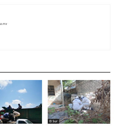
oa.mx
El Sur