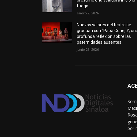
fuego
enero 2, 2026
Nuevos valores del teatro se
gradúan con “Papá Conejo”, un
profunda reflexión sobre las
paternidades ausentes
junio 28, 2026
AC
Somo
Méxi
Rosa
gene
por 