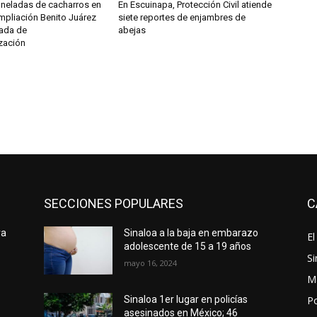
oneladas de cacharros en
En Escuinapa, Protección Civil atiende
mpliación Benito Juárez
siete reportes de enjambres de
nada de
abejas
zación
SECCIONES POPULARES
C
ra
Sinaloa a la baja en embarazo
El
adolescente de 15 a 19 años
Si
mayo 16, 2024
M
Po
Sinaloa 1er lugar en policías
asesinados en México; 46