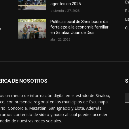
E
agentes en 2025
R
diciembre 27, 2025
E
Política social de Sheinbaum da
fortaleza a la economía familiar
Cu
a
en Sinaloa: Juan de Dios
abril 22, 2026
ERCA DE NOSOTROS
S
s un medio de información digital en el estado de Sinaloa,
co; con presencia regional en los municipios de Escuinapa,
rio, Concordia, Mazatlán, San Ignacio y Elota. Además
ramos contenido de video y audio al cual puedes acceder
medio de nuestras redes sociales.