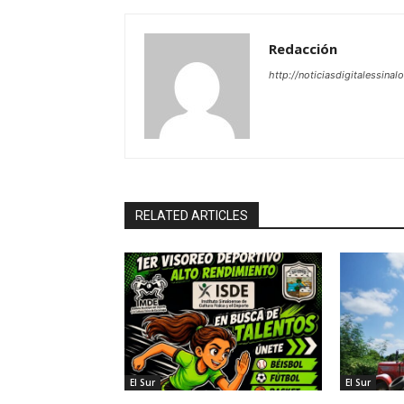
Redacción
http://noticiasdigitalessinal
RELATED ARTICLES
El Sur
El Sur