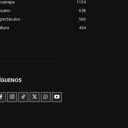
scuinapa
1154
osario
638
spectáculos
560
ltura
434
ÍGUENOS