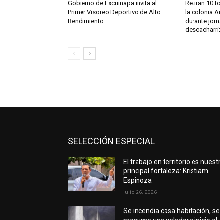
Gobierno de Escuinapa invita al
Retiran 10 t
Primer Visoreo Deportivo de Alto
la colonia A
Rendimiento
durante jor
descacharri
SELECCIÓN ESPECIAL
El trabajo en territorio es nuest
principal fortaleza: Kristiam
Espinoza
julio 26, 2026
Se incendia casa habitación, se
presume una veladora inicio el