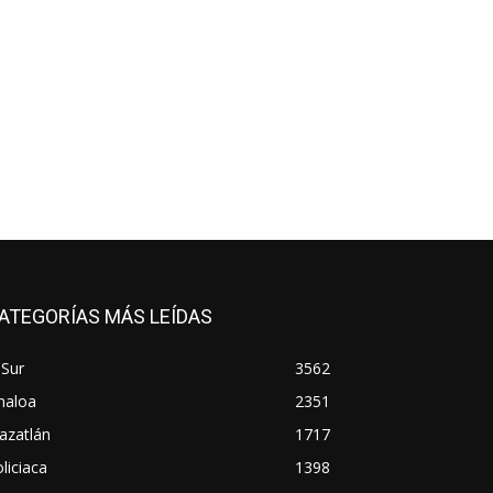
ATEGORÍAS MÁS LEÍDAS
 Sur
3562
naloa
2351
azatlán
1717
liciaca
1398