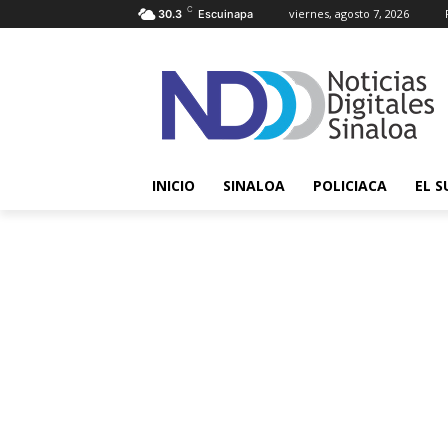
C
viernes, agosto 7, 2026
30.3
Escuinapa
INICIO
SINALOA
POLICIACA
EL S