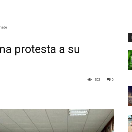
inete
ma protesta a su
1503
0