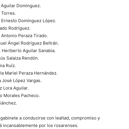
a Aguilar Domínguez.
 Torres.
iel Ernesto Domínguez López.
rado Rodríguez.
 Antonio Peraza Tirado.
guel Ángel Rodríguez Beltrán.
. Heriberto Aguilar Sanabia.
sús Salaiza Rendón.
na Ruíz.
arla Mariel Peraza Hernández.
ía José López Vargas.
z Lora Aguilar.
do Morales Pacheco.
Sánchez.
u gabinete a conducirse con lealtad, compromiso y
á incansablemente por los rosarenses.