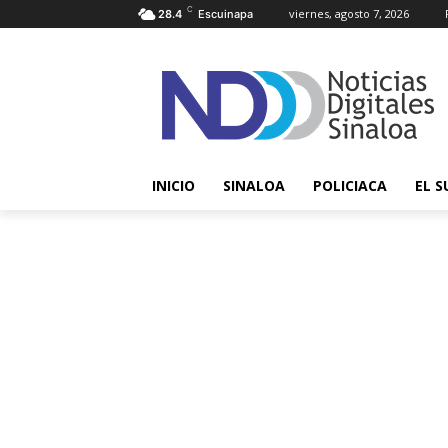
C
viernes, agosto 7, 2026
28.4
Escuinapa
INICIO
SINALOA
POLICIACA
EL S