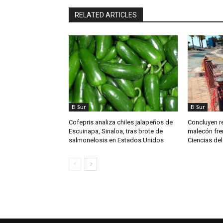
RELATED ARTICLES
El Sur
El Sur
Cofepris analiza chiles jalapeños de
Concluyen re
Escuinapa, Sinaloa, tras brote de
malecón fren
salmonelosis en Estados Unidos
Ciencias del