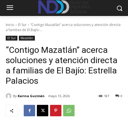
Inicio
El Sur
“Contigo Mazatlán” acerca soluciones y atención directa
a familias de El Bajío:...
El Sur
Mazatlán
“Contigo Mazatlán” acerca
soluciones y atención directa
a familias de El Bajío: Estrella
Palacios
By
Karina Guzmán
mayo 13, 2026
187
0