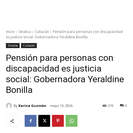
Inicio
Sinaloa
Culiacán
Pensión para personas con discapacidad
es justicia social: Gobernadora Yeraldine Bonilla
Sinaloa
Culiacán
Pensión para personas con
discapacidad es justicia
social: Gobernadora Yeraldine
Bonilla
By
Karina Guzmán
mayo 13, 2026
219
0