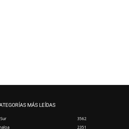
ATEGORÍAS MÁS LEÍDAS
 Sur
3562
naloa
2351