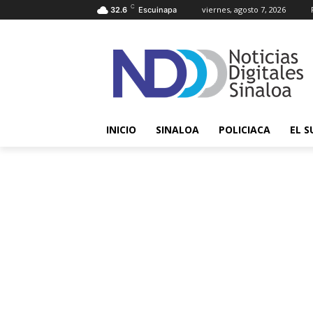
C
viernes, agosto 7, 2026
32.6
Escuinapa
INICIO
SINALOA
POLICIACA
EL S