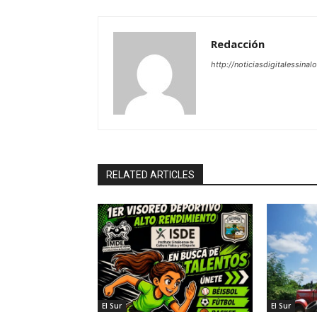
Redacción
http://noticiasdigitalessinal
RELATED ARTICLES
El Sur
El Sur