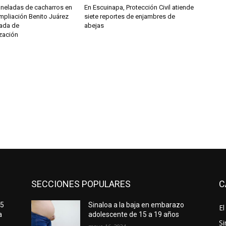
oneladas de cacharros en
En Escuinapa, Protección Civil atiende
mpliación Benito Juárez
siete reportes de enjambres de
nada de
abejas
zación
SECCIONES POPULARES
C
25
Sinaloa a la baja en embarazo
El
a
adolescente de 15 a 19 años
Si