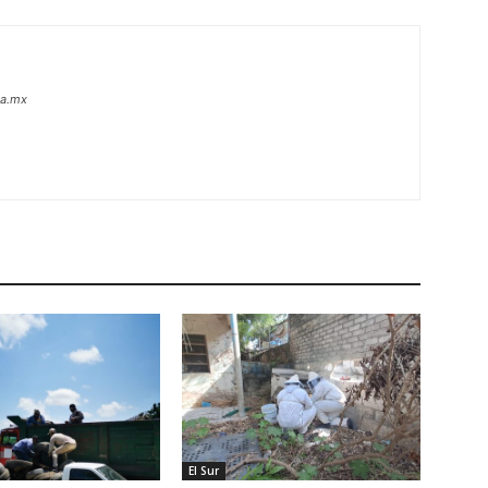
oa.mx
El Sur