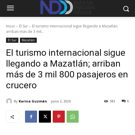
Inicio
El Sur
El turismo internacional sigue llegando a Mazatlán;
arriban más de 3 mil...
El Sur
Mazatlán
El turismo internacional sigue
llegando a Mazatlán; arriban
más de 3 mil 800 pasajeros en
crucero
By
Karina Guzmán
junio 2, 2026
183
0