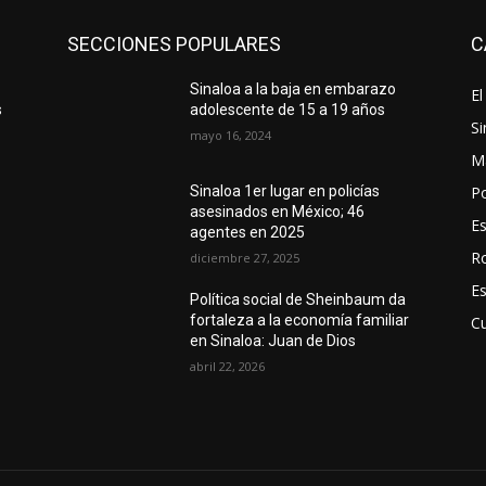
SECCIONES POPULARES
C
Sinaloa a la baja en embarazo
El
s
adolescente de 15 a 19 años
Si
mayo 16, 2024
M
Po
Sinaloa 1er lugar en policías
asesinados en México; 46
E
agentes en 2025
R
diciembre 27, 2025
E
Política social de Sheinbaum da
l
fortaleza a la economía familiar
Cu
en Sinaloa: Juan de Dios
abril 22, 2026