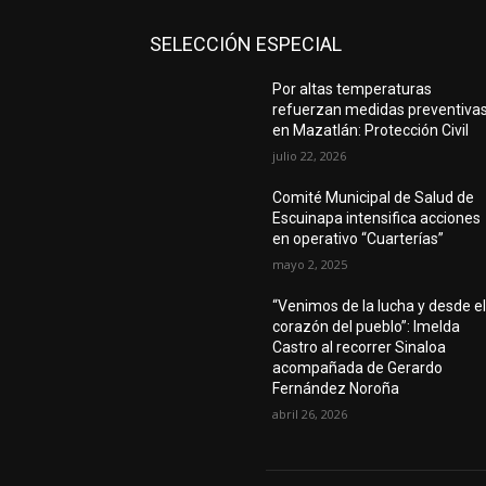
SELECCIÓN ESPECIAL
Por altas temperaturas
refuerzan medidas preventiva
en Mazatlán: Protección Civil
julio 22, 2026
Comité Municipal de Salud de
Escuinapa intensifica acciones
en operativo “Cuarterías”
mayo 2, 2025
“Venimos de la lucha y desde e
corazón del pueblo”: Imelda
Castro al recorrer Sinaloa
acompañada de Gerardo
Fernández Noroña
abril 26, 2026