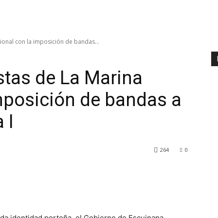
ional con la imposición de bandas...
stas de La Marina
mposición de bandas a
 I
264
0
nda identidad porteña, el Gobierno de Escuinapa