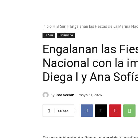
Inicio
El Sur
Engalanan las Fiestas de La Marina Nac
El Sur
Escuinapa
Engalanan las Fie
Nacional con la i
Diega I y Ana Sofía
By
Redacción
mayo 31, 2026
Cuota
En un ambiente de fiesta, algarabía y profu