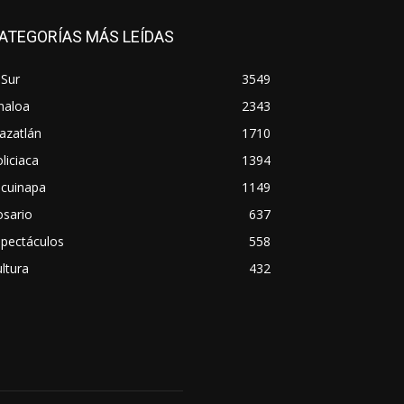
ATEGORÍAS MÁS LEÍDAS
 Sur
3549
naloa
2343
azatlán
1710
liciaca
1394
scuinapa
1149
osario
637
spectáculos
558
ltura
432