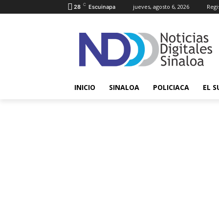
C
jueves, agosto 6, 2026
Regi
28
Escuinapa
INICIO
SINALOA
POLICIACA
EL S