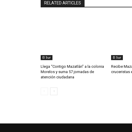
RELATED ARTICLES
El Sur
El Sur
Llega “Contigo Mazatlán” a la colonia
Recibe Maza
Morelos y suma 57 jornadas de
cruceristas 
atención ciudadana