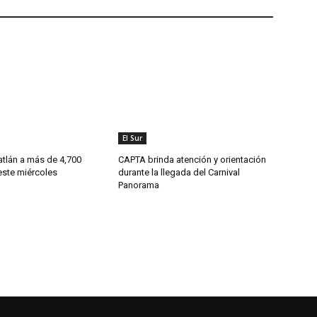
El Sur
tlán a más de 4,700
CAPTA brinda atención y orientación
este miércoles
durante la llegada del Carnival
Panorama