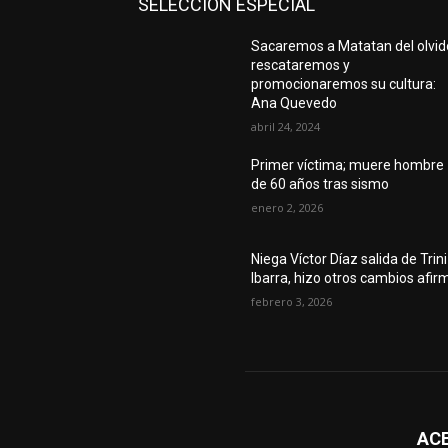
SELECCIÓN ESPECIAL
Sacaremos a Matatan del olvid
rescataremos y
promocionaremos su cultura:
Ana Quevedo
abril 24, 2024
Primer víctima; muere hombre
de 60 años tras sismo
enero 2, 2026
Niega Víctor Díaz salida de Trini
Ibarra, hizo otros cambios afir
febrero 3, 2026
AC