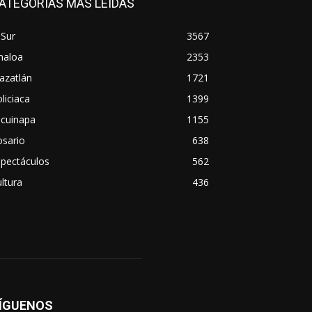
ATEGORÍAS MÁS LEÍDAS
 Sur
3567
naloa
2353
azatlán
1721
liciaca
1399
scuinapa
1155
osario
638
spectáculos
562
ltura
436
ÍGUENOS