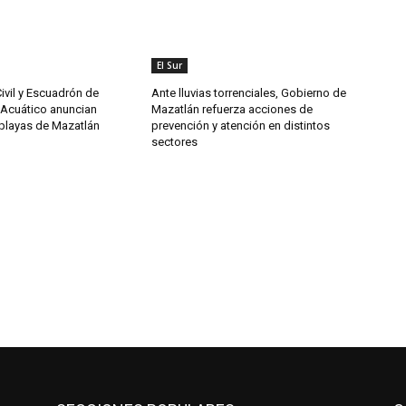
El Sur
ivil y Escuadrón de
Ante lluvias torrenciales, Gobierno de
Acuático anuncian
Mazatlán refuerza acciones de
 playas de Mazatlán
prevención y atención en distintos
sectores