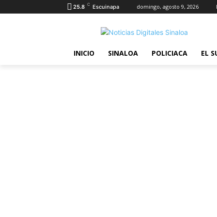
C
domingo, agosto 9, 2026
25.8
Escuinapa
INICIO
SINALOA
POLICIACA
EL S