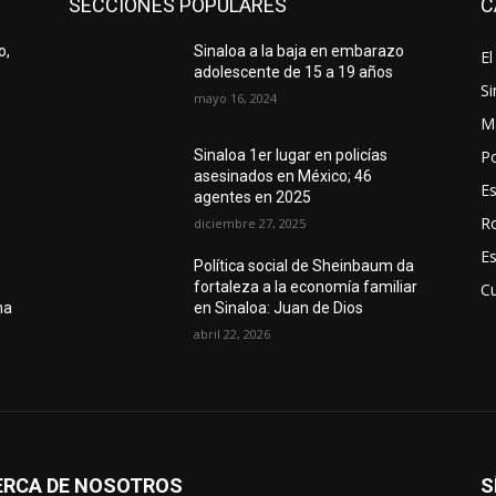
SECCIONES POPULARES
C
o,
Sinaloa a la baja en embarazo
El
adolescente de 15 a 19 años
Si
mayo 16, 2024
M
Po
Sinaloa 1er lugar en policías
asesinados en México; 46
E
agentes en 2025
R
diciembre 27, 2025
E
Política social de Sheinbaum da
fortaleza a la economía familiar
Cu
ma
en Sinaloa: Juan de Dios
abril 22, 2026
ERCA DE NOSOTROS
S