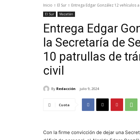
Inicio
El Sur
Entrega Edgar González 12 vehículos a l
El Sur
Mazatlán
Entrega Edgar Gon
la Secretaría de S
10 patrullas de tr
civil
By
Redacción
julio 9, 2024
Cuota
Con la firme convicción de dejar una Secre