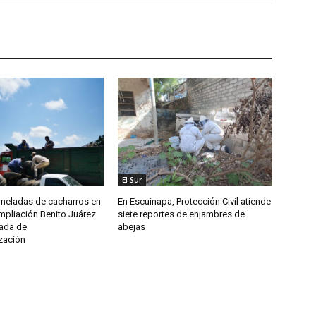
El Sur
oneladas de cacharros en
En Escuinapa, Protección Civil atiende
mpliación Benito Juárez
siete reportes de enjambres de
nada de
abejas
zación