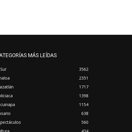
ATEGORÍAS MÁS LEÍDAS
 Sur
3562
naloa
2351
azatlán
1717
liciaca
1398
scuinapa
1154
osario
638
spectáculos
560
ltura
434