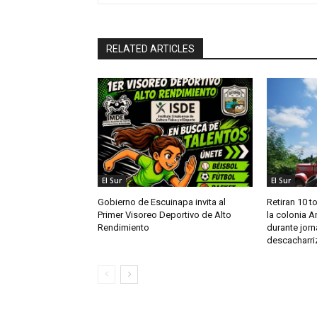
RELATED ARTICLES
El Sur
El Sur
Gobierno de Escuinapa invita al
Retiran 10 t
Primer Visoreo Deportivo de Alto
la colonia A
Rendimiento
durante jor
descacharri