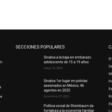
SECCIONES POPULARES
C
Sinaloa a la baja en embarazo
El
en
adolescente de 15 a 19 años
Si
mayo 16, 2024
M
Po
Sinaloa 1er lugar en policías
asesinados en México; 46
a
E
agentes en 2025
R
diciembre 27, 2025
te
E
Política social de Sheinbaum da
fortaleza a la economía familiar
Cu