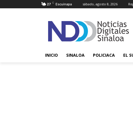
C
sábado, agosto 8, 2026
Reg
27
Escuinapa
INICIO
SINALOA
POLICIACA
EL S