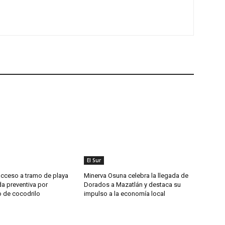
El Sur
acceso a tramo de playa
Minerva Osuna celebra la llegada de
 preventiva por
Dorados a Mazatlán y destaca su
o de cocodrilo
impulso a la economía local