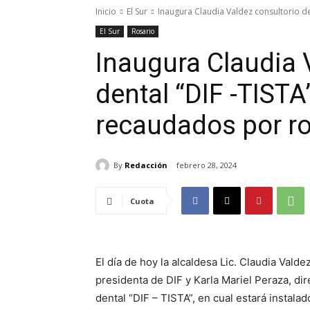
Inicio
El Sur
Inaugura Claudia Valdez consultorio de
El Sur
Rosario
Inaugura Claudia 
dental “DIF -TISTA
recaudados por r
By
Redacción
febrero 28, 2024
Cuota
El día de hoy la alcaldesa Lic. Claudia Vald
presidenta de DIF y Karla Mariel Peraza, di
dental “DIF – TISTA”, en cual estará instala