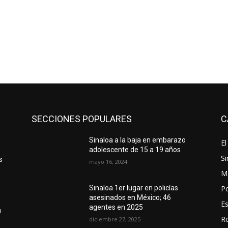
SECCIONES POPULARES
C
Sinaloa a la baja en embarazo
El
adolescente de 15 a 19 años
Si
s
mayo 16, 2024
M
Po
Sinaloa 1er lugar en policías
asesinados en México; 46
E
agentes en 2025
a
R
diciembre 27, 2025