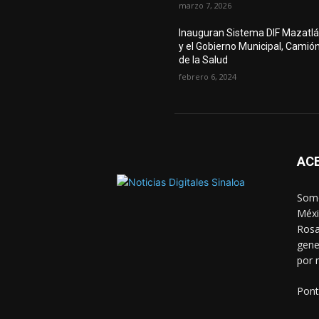
marzo 7, 2026
Inauguran Sistema DIF Mazatl
y el Gobierno Municipal, Camió
de la Salud
febrero 6, 2024
AC
Somo
Méxi
Rosa
gene
por 
Pont