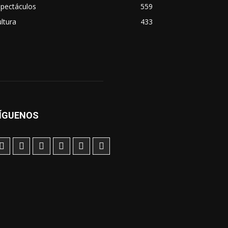
spectáculos
559
ltura
433
ÍGUENOS