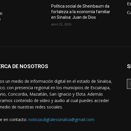
E
Política social de Sheinbaum da
fortaleza a la economía familiar
Cu
án
en Sinaloa: Juan de Dios
n
abril 22, 2026
ERCA DE NOSOTROS
S
s un medio de información digital en el estado de Sinaloa,
co; con presencia regional en los municipios de Escuinapa,
rio, Concordia, Mazatlán, San Ignacio y Elota. Además
ramos contenido de video y audio al cual puedes acceder
medio de nuestras redes sociales.
e en contacto:
noticiasdigtalessinaloa@gmail.com