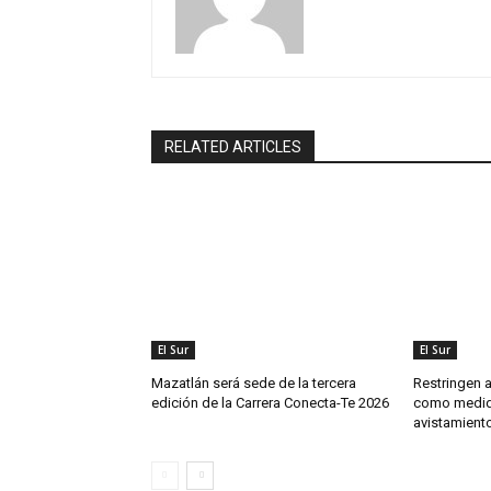
RELATED ARTICLES
El Sur
El Sur
Mazatlán será sede de la tercera
Restringen 
edición de la Carrera Conecta-Te 2026
como medida
avistamient