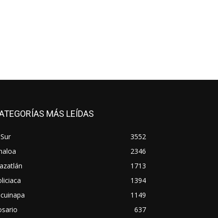
ATEGORÍAS MÁS LEÍDAS
 Sur
3552
naloa
2346
azatlán
1713
liciaca
1394
scuinapa
1149
osario
637