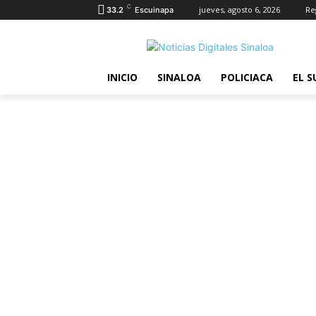
C
jueves, agosto 6, 2026
Re
33.2
Escuinapa
INICIO
SINALOA
POLICIACA
EL S