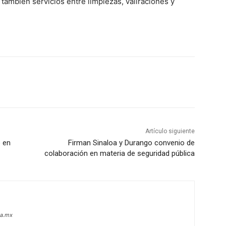
 también servicios entre limpiezas, vallraciones y
Artículo siguiente
o en
Firman Sinaloa y Durango convenio de
colaboración en materia de seguridad pública
oa.mx