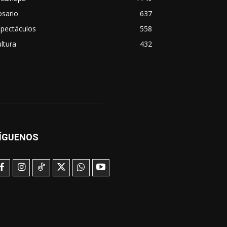
osario
637
spectáculos
558
ltura
432
ÍGUENOS