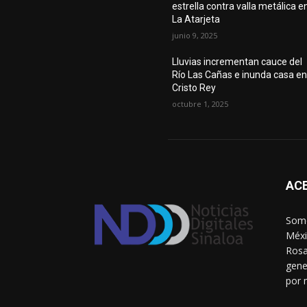
estrella contra valla metálica e
La Atarjeta
junio 9, 2025
Lluvias incrementan cauce del
Río Las Cañas e inunda casa e
Cristo Rey
octubre 1, 2025
AC
Somo
Méxi
Rosa
gene
por 