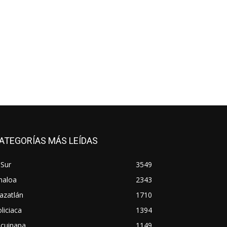
ATEGORÍAS MÁS LEÍDAS
 Sur
3549
naloa
2343
azatlán
1710
liciaca
1394
scuinapa
1149