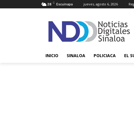
C
jueves, agosto 6, 2026
Reg
28
Escuinapa
INICIO
SINALOA
POLICIACA
EL S