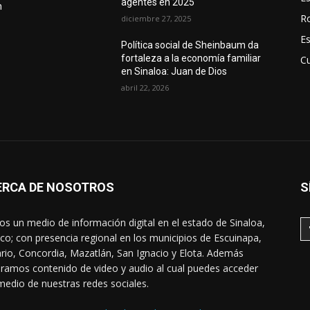
agentes en 2025
n
R
diciembre 27, 2025
E
Política social de Sheinbaum da
fortaleza a la economía familiar
Cu
en Sinaloa: Juan de Dios
n
abril 22, 2026
ERCA DE NOSOTROS
S
s un medio de información digital en el estado de Sinaloa,
co; con presencia regional en los municipios de Escuinapa,
rio, Concordia, Mazatlán, San Ignacio y Elota. Además
ramos contenido de video y audio al cual puedes acceder
medio de nuestras redes sociales.