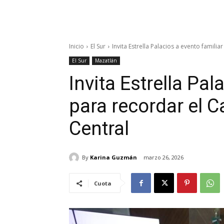
Inicio
El Sur
Invita Estrella Palacios a evento familia
El Sur
Mazatlán
Invita Estrella Pal
para recordar el C
Central
By
Karina Guzmán
marzo 26, 2026
Cuota