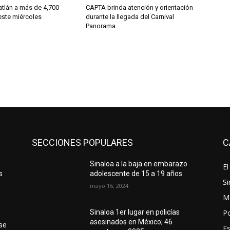
tlán a más de 4,700
CAPTA brinda atención y orientación
este miércoles
durante la llegada del Carnival
Panorama
SECCIONES POPULARES
C
Sinaloa a la baja en embarazo
El
s
adolescente de 15 a 19 años
Si
mayo 16, 2024
M
Po
Sinaloa 1er lugar en policías
asesinados en México; 46
 se
E