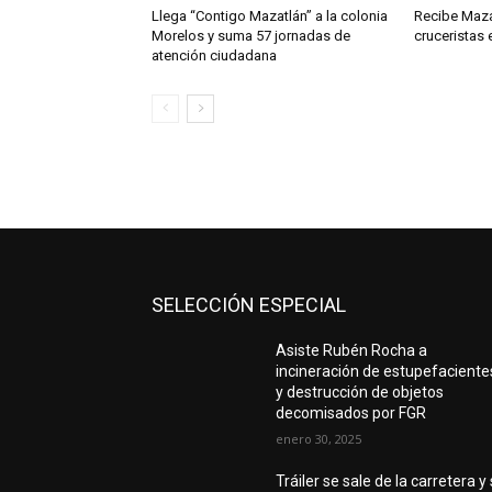
Llega “Contigo Mazatlán” a la colonia
Recibe Maza
Morelos y suma 57 jornadas de
cruceristas 
atención ciudadana
SELECCIÓN ESPECIAL
Asiste Rubén Rocha a
incineración de estupefaciente
y destrucción de objetos
decomisados por FGR
enero 30, 2025
Tráiler se sale de la carretera y